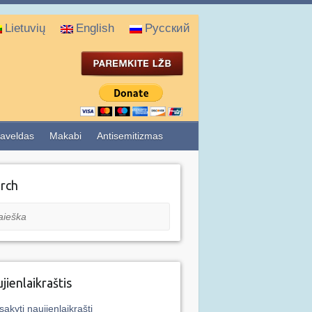
Lietuvių
English
Русский
aveldas
Makabi
Antisemitizmas
rch
eška
jienlaikraštis
sakyti naujienlaikraštį