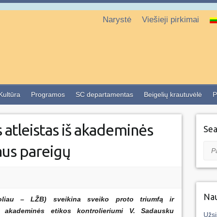
Narystė
Viešieji pirkimai
 Kultūra
Programos
SC departamentas
Beigelių krautuvėlė
P
s atleistas iš akademinės
Sea
aus pareigų
Pai
Nau
liau – LŽB) sveikina sveiko proto triumfą ir
ą akademinės etikos kontrolieriumi V. Sadausku
Užsi