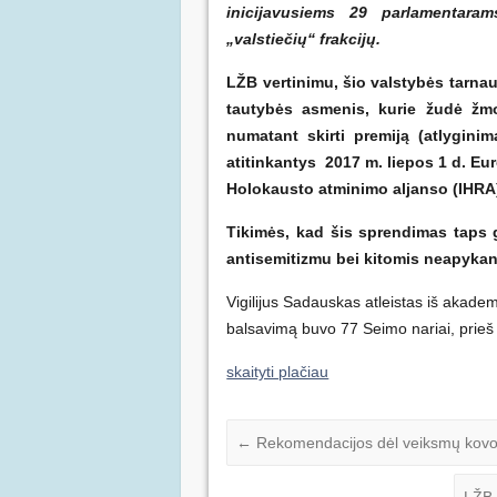
inicijavusiems 29 parlamentaram
„valstiečių“ frakcijų.
LŽB vertinimu, šio valstybės tarnau
tautybės asmenis, kurie žudė žmo
numatant skirti premiją (atlygini
atitinkantys 2017 m. liepos 1 d. Eur
Holokausto atminimo aljanso (IHRA) 
Tikimės, kad šis sprendimas taps 
antisemitizmu bei kitomis neapykan
Vigilijus Sadauskas atleistas iš akade
balsavimą buvo 77 Seimo nariai, prieš b
skaityti plačiau
←
Rekomendacijos dėl veiksmų kovoja