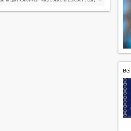
surengtas koncertas “Maži pokalbiai Europos vidury”
→
Bei