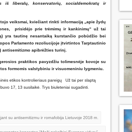
s iš liberalų, konservatorių, socialdemokratų ir
tojo veiksmai, kviečiant rinkti informaciją „apie žydų
nes, prisidėjo prie trėmimų ir kankinimų“ už tai
mą) yra tautinę nesantaiką kurstančio pobūdžio bei
opos Parlamento rezoliucijoje įtvirtintos Tarptautinio
antisemitizmo apibrėžties turinį.
gerosios praktikos pavyzdžiu tolimesnėje kovoje su
tos formomis valstybiniu ir visuomeniniu lygmeniu.
minės etikos kontrolieriaus pareigų Už tai per slaptą
uvo 17, 13 susilaikė. Trys biuleteniai sugadinti.
nt su antisemitizmu ir romafobija Lietuvoje 2018 m.