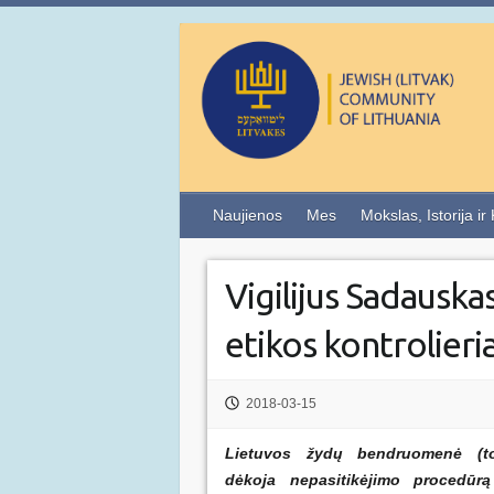
Naujienos
Mes
Mokslas, Istorija ir
Vigilijus Sadauska
etikos kontrolieri
2018-03-15
Lietuvos žydų bendruomenė (to
dėkoja nepasitikėjimo procedūr