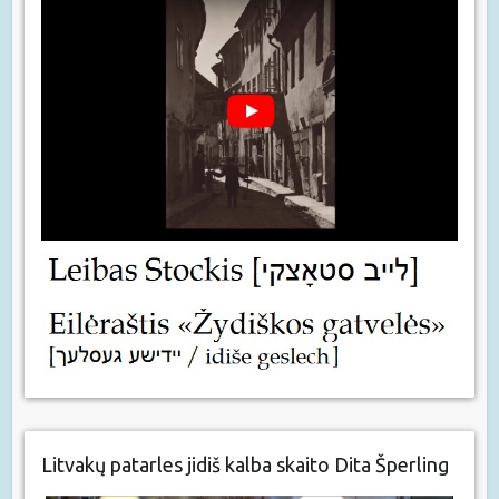
Litvakų patarles jidiš kalba skaito Dita Šperling