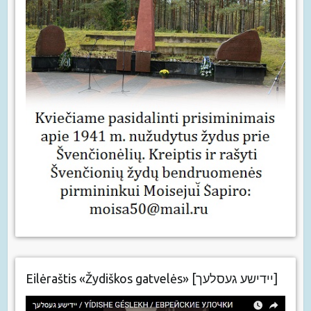
Eilėraštis «Žydiškos gatvelės» [יידישע געסלעך]