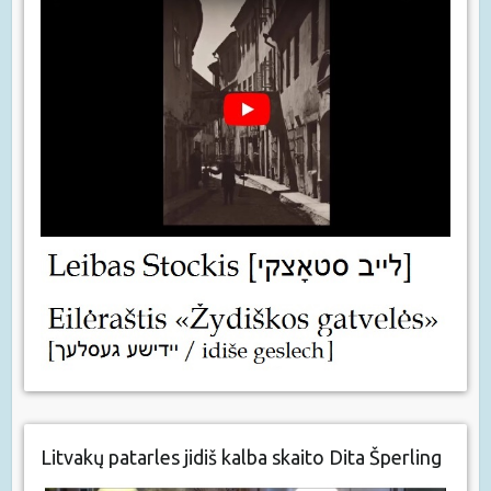
Litvakų patarles jidiš kalba skaito Dita Šperling