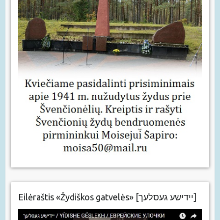
Eilėraštis «Žydiškos gatvelės» [יידישע געסלעך]