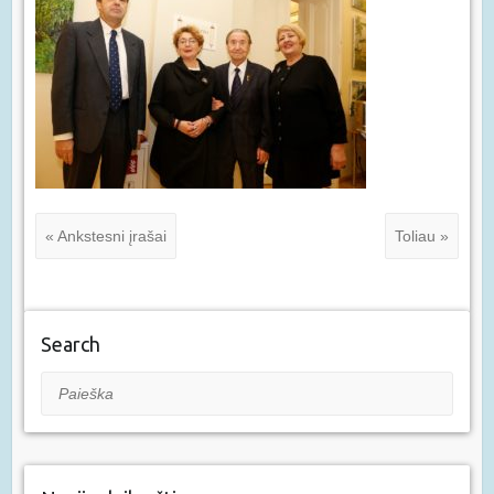
« Ankstesni įrašai
Toliau »
Search
Paieška