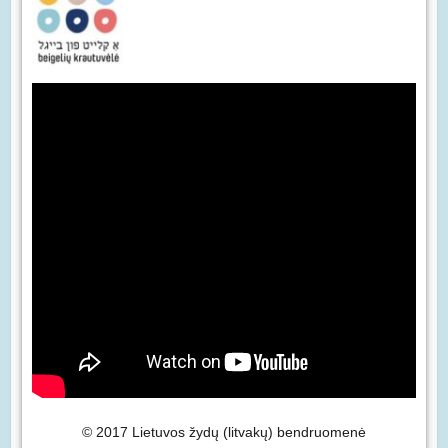
© 2017 Lietuvos žydų (litvakų) bendruomenė