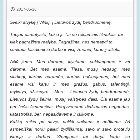
2017-05-26
Sveiki atvykę į Vilnių, į Lietuvos žydų bendruomenę,
Tuojau pamatysite, kokia ji. Tai ne reklaminis filmukas, tai
kiek pagrąžinta realybė. Pagražinta, nes nematyti to
sunkaus kasdieninio darbo ir visų žmonių, kurie jį atlieka.
Ačiū jiems. Mes darome, klystame, suklumpame ir vėl
darome. Bet mes esame. Tiesa, mūsų nedaug, mes
skirtingi, kartais baramės, kartais bučiuojamės, bet mes
esame visi kartu ir mes gražūs, gabūs, talentingi,
mylintys, užsispyrę. Mes – Lietuvos žydų bendruomenė,
Lietuvos žydų šeima, mūsų valstybės dalis. Čia esame jau
per šešis šimtmečius. Pergyvenome didžiausias negandas,
katastrofas, bet nepasidavėme ir išlikome.
Kažką reikia po savęs palikti vaikams ir anūkams. Aš
asmeniškai noriu palikti žydiškumą, savo ir savo protėvių
istoriją ir darbus. Stengiuosi tai daryti kartu su