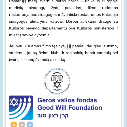
Pastarųjų metų svarbus darbo baras – unikalus Europoje
medinių sinagogų žydų paveldas, filme rodomos
restauruojamos sinagogos ir šventiški restauruotos Pakruojo
sinagogos atidarymo vaizdai. Darbai atliekami drauge su
Kultūros paveldo departamentu prie Kultūros ministerijos ir
miestų savivaldybėmis.
Jei būtų kuriamas filmo tęsinys, į jį patektų daugiau jaunimo,
studentų, jaunų šeimų klubų ir regioninių bendruomenių bei
įvairių linksmų švenčių akimirkų.