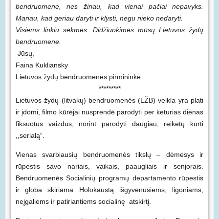
bendruomene, nes žinau, kad vienai pačiai nepavyks.
Manau, kad geriau daryti ir klysti, negu nieko nedaryti.
Visiems linkiu sėkmės. Didžiuokimės mūsų Lietuvos žydų
bendruomene.
Jūsų,
Faina Kukliansky
Lietuvos žydų bendruomenės pirmininkė
*********
Lietuvos žydų (litvakų) bendruomenės (LŽB) veikla yra plati
ir įdomi, filmo kūrėjai nusprendė parodyti per keturias dienas
fiksuotus vaizdus, norint parodyti daugiau, reikėtų kurti
,,serialą“.
Vienas svarbiausių bendruomenės tikslų – dėmesys ir
rūpestis savo nariais, vaikais, paaugliais ir senjorais.
Bendruomenės Socialinių programų departamento rūpestis
ir globa skiriama Holokaustą išgyvenusiems, ligoniams,
neįgaliems ir patiriantiems socialinę atskirtį.