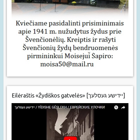
Eilėraštis «Žydiškos gatvelės» [יידישע געסלעך]