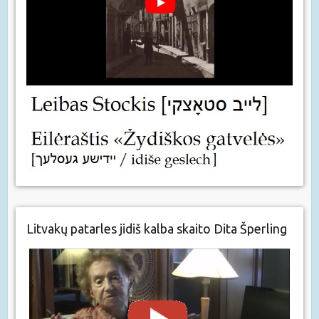
Litvakų patarles jidiš kalba skaito Dita Šperling