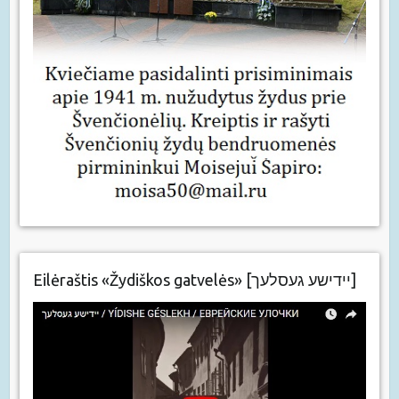
Eilėraštis «Žydiškos gatvelės» [יידישע געסלעך]