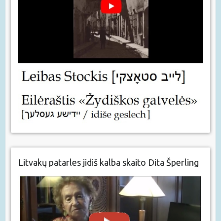
Litvakų patarles jidiš kalba skaito Dita Šperling