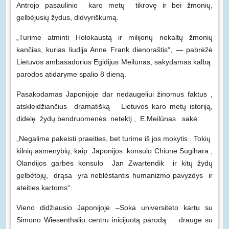
Antrojo pasaulinio karo metų tikrovę ir bei žmonių,
gelbėjusių žydus, didvyriškumą.
„Turime atminti Holokaustą ir milijonų nekaltų žmonių
kančias, kurias liudija Anne Frank dienoraštis“, — pabrėžė
Lietuvos ambasadorius Egidijus Meilūnas, sakydamas kalbą
parodos atidaryme spalio 8 dieną.
Pasakodamas Japonijoje dar nedaugeliui žinomus faktus ,
atskleidžiančius dramatišką Lietuvos karo metų istoriją,
didelę žydų bendruomenės netektį , E.Meilūnas sakė:
„Negalime pakeisti praeities, bet turime iš jos mokytis . Tokių
kilnių asmenybių, kaip Japonijos konsulo Chiune Sugihara ,
Olandijos garbės konsulo Jan Zwartendik ir kitų žydų
gelbėtojų, drąsa yra neblėstantis humanizmo pavyzdys ir
ateities kartoms“.
Vieno didžiausio Japonijoje –Soka universiteto kartu su
Simono Wiesenthalio centru inicijuotą parodą drauge su