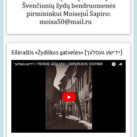
Eilėraštis «Žydiškos gatvelės» [יידישע געסלעך]