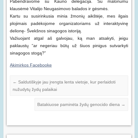
Pabendravome su Kauno delegacija. Su malonumu
klausėmė Vitalijo Neugasimovo balados ir gėsmės.
Kartu su susirinkusia minia žmonių aikštėje, mes ilgais
plojimais padėkojome organizatoriams už interaktyvinę
delionę- Švekšnos sinagogos istoriją.
Važiuojant atgal aš galvojau, ką man atsakyti, jeigu
paklaustų “ar negeriau būtų už šiuos pinigus sutvarkyti
sinagogos stogą?”
Akimirkos Facebooke
←
Saldutiškyje jau įrengta lenta vietoje, kur perlaidoti
nužudytų žydų palaikai
Batakiuose paminėta žydų genocido diena
→