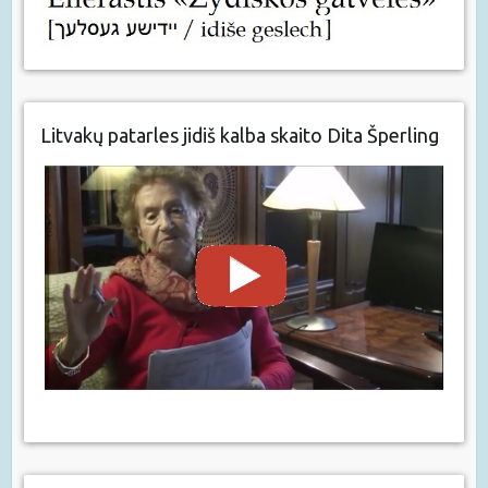
Litvakų patarles jidiš kalba skaito Dita Šperling