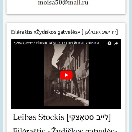
Eilėraštis «Žydiškos gatvelės» [יידישע געסלעך]