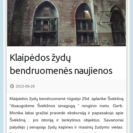
Klaipėdos žydų
bendruomenės naujienos
2015-09-29
Klaipėdos žydų bendruomenė rūgsėjo 25d. aplanke Švėkšną
“išsaugokime Švėkšnos sinagogą “ renginio metu. Gerb.
Monika labai gražiai pravedė ekskursiją ir papasakojo apie
Švėkšną , jos istoriją ir lankytinus objektus. Savanoriai
palydėjo į senąsiąs žydų kapines ir masinių žudymo vietas.