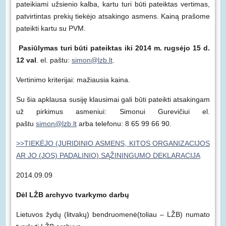
pateikiami užsienio kalba, kartu turi būti pateiktas vertimas,
patvirtintas prekių tiekėjo atsakingo asmens. Kainą prašome
pateikti kartu su PVM.
Pasiūlymas turi būti pateiktas iki 2014 m. rugsėjo 15 d.
12 val
. el. paštu:
simon@lzb.lt
.
Vertinimo kriterijai: mažiausia kaina.
Su šia apklausa susiję klausimai gali būti pateikti atsakingam
už pirkimus asmeniui: Simonui Gurevičiui el.
paštu
simon@lzb.lt
arba telefonu: 8 65 99 66 90.
>>TIEKĖJO (JURIDINIO ASMENS, KITOS ORGANIZACIJOS
AR JO (JOS) PADALINIO) SĄŽININGUMO DEKLARACIJA
2014.09.09
Dėl LŽB archyvo tvarkymo darbų
Lietuvos žydų (litvakų) bendruomenė(toliau – LŽB) numato