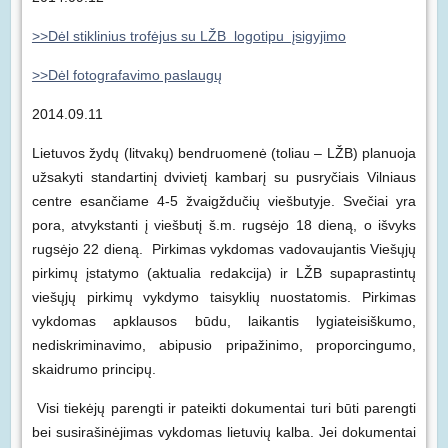
>>Dėl stiklinius trofėjus su LŽB logotipu įsigyjimo
>>Dėl fotografavimo paslaugų
2014.09.11
Lietuvos žydų (litvakų) bendruomenė
(toliau – LŽB) planuoja
užsakyti standartinį dvivietį kambarį su pusryčiais Vilniaus
centre esančiame 4-5 žvaigždučių viešbutyje.
Svečiai yra
pora, atvykstanti į viešbutį š.m. rugsėjo 18 dieną, o išvyks
rugsėjo 22 dieną. Pirkimas vykdomas vadovaujantis Viešųjų
pirkimų įstatymo (aktualia redakcija) ir LŽB supaprastintų
viešųjų pirkimų vykdymo taisyklių nuostatomis. Pirkimas
vykdomas apklausos būdu, laikantis lygiateisiškumo,
nediskriminavimo, abipusio pripažinimo, proporcingumo,
skaidrumo principų.
Visi tiekėjų parengti ir pateikti dokumentai turi būti parengti
bei susirašinėjimas vykdomas lietuvių kalba. Jei dokumentai