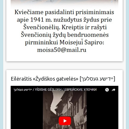
Eilėraštis «Žydiškos gatvelės» [יידישע געסלעך]