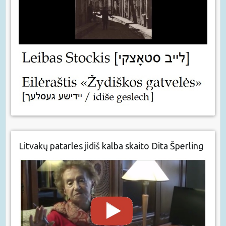
Litvakų patarles jidiš kalba skaito Dita Šperling