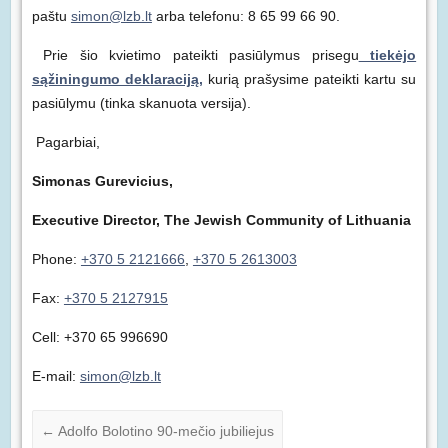
paštu
simon@lzb.lt
arba telefonu: 8 65 99 66 90.
Prie šio kvietimo pateikti pasiūlymus prisegu
tiekėjo
sąžiningumo deklaraciją,
kurią prašysime pateikti kartu su
pasiūlymu (tinka skanuota versija).
Pagarbiai,
Simonas Gurevicius,
Executive Director, The Jewish Community of Lithuania
Phone:
+370 5 2121666
,
+370 5 2613003
Fax:
+370 5 2127915
Cell: +370 65 996690
E-mail:
simon@lzb.lt
←
Adolfo Bolotino 90-mečio jubiliejus