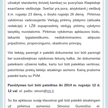
užsakyti standartinį dvivietį kambarį su pusryčiais Klaipėdoje
esančiame viešbutyje.
Svečiai yra pora, atvykstanti į viešbutį
š.m. rugsėjo 23 dieną, o išvyks rugsėjo 26 dieną. Pirkimas
vykdomas vadovaujantis Viešųjų pirkimų įstatymo (aktualia
redakcija) ir LŽB supaprastintų viešųjų pirkimų vykdymo
taisyklių nuostatomis. Pirkimas vykdomas apklausos būdu,
laikantis lygiateisiškumo, nediskriminavimo, abipusio
pripažinimo, proporcingumo, skaidrumo principų.
Visi tiekėjų parengti ir pateikti dokumentai turi būti parengti
bei susirašinėjimas vykdomas lietuvių kalba. Jei dokumentai
pateikiami užsienio kalba, kartu turi būti pateiktas vertimas,
patvirtintas prekių tiekėjo atsakingo asmens. Kainą prašome
pateikti kartu su PVM.
Pasiūlymas turi būti pateiktas iki 2014 m. rugsėjo 12 d.
12 val
. el. paštu: simon@
lzb.lt
.
Su šia apklausa susiję klausimai gali būti pateikti atsakingam
už pirkimus asmeniui: Simonui Gurevičiui el.