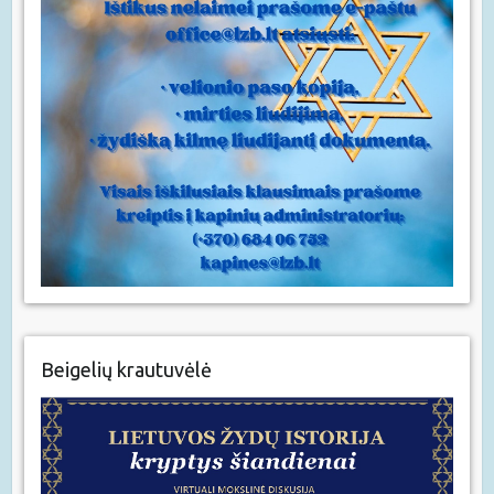
Beigelių krautuvėlė