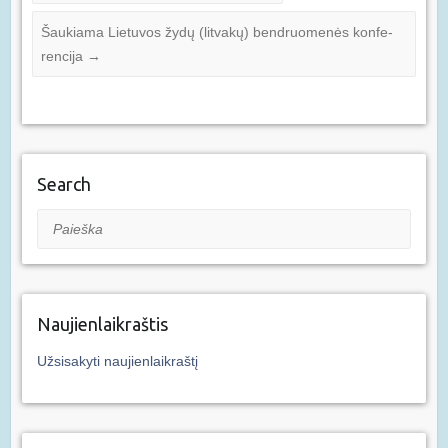
Šau­kia­ma Lie­tu­vos žy­dų (lit­va­kų) bend­ruo­me­nės kon­fe­
ren­ci­ja
→
Search
Paieška
Naujienlaikraštis
Užsisakyti naujienlaikraštį