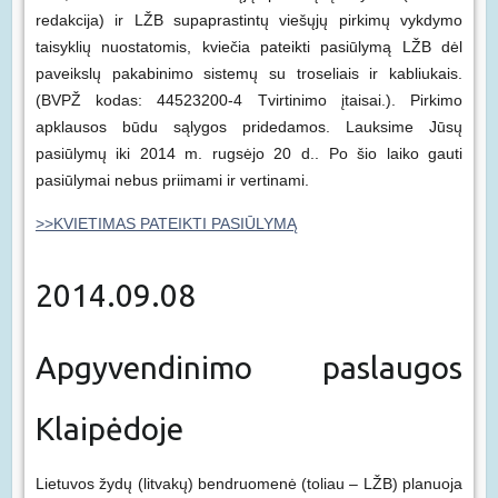
redakcija) ir LŽB supaprastintų viešųjų pirkimų vykdymo
taisyklių nuostatomis, kviečia pateikti pasiūlymą LŽB dėl
paveikslų pakabinimo sistemų su troseliais ir kabliukais.
(BVPŽ kodas: 44523200-4 Tvirtinimo įtaisai.). Pirkimo
apklausos būdu sąlygos pridedamos. Lauksime Jūsų
pasiūlymų iki 2014 m. rugsėjo 20 d.. Po šio laiko gauti
pasiūlymai nebus priimami ir vertinami.
>>KVIETIMAS PATEIKTI PASIŪLYMĄ
2014.09.08
Apgyvendinimo paslaugos
Klaipėdoje
Lietuvos žydų (litvakų) bendruomenė
(toliau – LŽB) planuoja