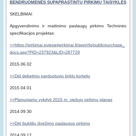
BENDRUOMENĖS
SUPAPRASTINTŲ PIRKIMŲ TAISYKLĖS
SKELBIMAI:
Apgyvendinimo ir maitinimo paslaugų pirkimo Techninės
specifikacijos projektas:
>>https://pirkimai.eviesiejipirkimai.lt/app/rfq/publicpurchase_
docs.asp?PID=237923&LID=287729
2015.06.02
>>Dėl debetinių parduotuvių tinklų kortelių
2015.04.01
>>Planuojamų vykdyti 2015 m. viešųjų pirkimų planas
2014.09.30
>>Dėl šiukšlių išvežimo paslaugos pirkimo
2014.09.12