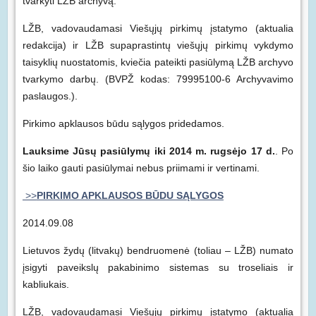
tvarkyti LŽB archyvą.
LŽB, vadovaudamasi Viešųjų pirkimų įstatymo (aktualia
redakcija) ir LŽB supaprastintų viešųjų pirkimų vykdymo
taisyklių nuostatomis, kviečia pateikti pasiūlymą LŽB archyvo
tvarkymo darbų. (BVPŽ kodas: 79995100-6 Archyvavimo
paslaugos.).
Pirkimo apklausos būdu sąlygos pridedamos.
Lauksime Jūsų pasiūlymų iki 2014 m. rugsėjo 17 d.
. Po
šio laiko gauti pasiūlymai nebus priimami ir vertinami.
>>
PIRKIMO APKLAUSOS BŪDU SĄLYGOS
2014.09.08
Lietuvos žydų (litvakų) bendruomenė (toliau – LŽB) numato
įsigyti paveikslų pakabinimo sistemas su troseliais ir
kabliukais.
LŽB, vadovaudamasi Viešųjų pirkimų įstatymo (aktualia