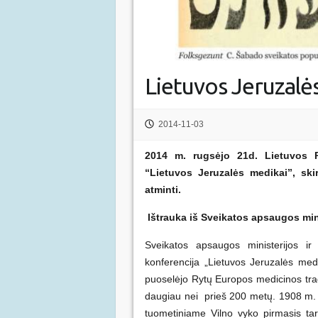
Lietuvos Jeruzalė
2014-11-03
2014 m. rugsėjo 21d. Lietuvos R
“Lietuvos Jeruzalės medikai”, sk
atminti.
Ištrauka iš Sveikatos apsaugos mi
Sveikatos apsaugos ministerijos i
konferencija „Lietuvos Jeruzalės med
puoselėjo Rytų Europos medicinos trad
daugiau nei prieš 200 metų. 1908 m. p
tuometiniame Vilno vyko pirmasis tar