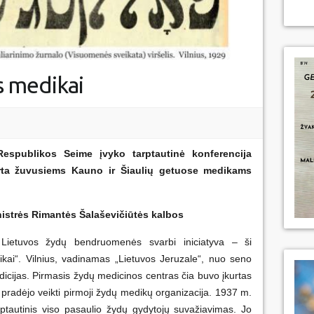
s medikai
espublikos Seime įvyko tarptautinė konferencija
irta žuvusiems Kauno ir Šiaulių getuose medikams
nistrės Rimantės Šalaševičiūtės kalbos
r Lietuvos žydų bendruomenės svarbi iniciatyva – ši
ikai“. Vilnius, vadinamas „Lietuvos Jeruzale“, nuo seno
icijas. Pirmasis žydų medicinos centras čia buvo įkurtas
radėjo veikti pirmoji žydų medikų organizacija. 1937 m.
ptautinis viso pasaulio žydų gydytojų suvažiavimas. Jo