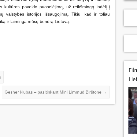
 kultūros paveldo puoselėjimą, už reikšmingą indėlį į
 valstybės istorijos išsaugojimą. Tikiu, kad ir toliau
ką ir laimingą mūsų bendrą Lietuvą.
Fil
s
Lie
Gesher klubas – pasitinkant Mini Limmud Birštone
→