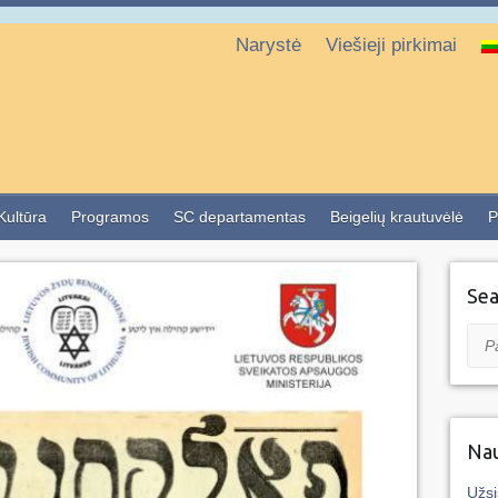
Narystė
Viešieji pirkimai
 Kultūra
Programos
SC departamentas
Beigelių krautuvėlė
P
Sea
Pai
Nau
Užsi