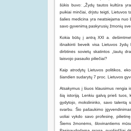
šūkis buvo: „Žydų tautos kultūra yr
puikiai minčiai, drįstu teigti, Lietuvo
šalies medicina yra neatsiejama nuo L
savo gyvenimą paskyrusių žmonių sveika
Kokia būtų į antrą XXI a. dešimtmet
išnaikinti beveik visa Lietuvos žyd
dirbtinės sovietų skatintos „tautų dr
laisvojo pasaulio piliečiai?
Kaip atrodytų Lietuvos politikos, ek
šiandien sudarytų 7 proc. Lietuvos gyve
Atsakymus į šiuos klausimus rengia is
šią istoriją. Lenkiu galvą prieš tuos, 
gydytojo, mokslininko, savo talentą 
svarbu. Šio pašaukimo įgyvendinimas
uoliai vykdo savo profesinę, pilietin
Šiems žmonėms, šlovinantiems mūsų k
Pasinaudodama proga, nuoširdžiai d