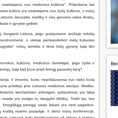
a neatsiejama nuo medicinos kultūros“. Pritardama šiai
s tautos kultūra yra neatsiejama nuo žydų kultūros, o mūsų
ietuvos Jeruzalės medikų ir visų gerosios valios litvakų,
tai ir gyvybei gelbėti.
į žengianti Lietuva, jeigu praėjusiame amžiuje nebūtų
ų bendruomenė, o vietoje penkiasdešimt metų trukusios
augystės“ mūsų seneliai ir tėvai būtų gyvenę kaip tikri
Bei
onomikos, kultūros, medicinos žemėlapis, jeigu žydai ir
ntojų, kaip kad buvo prieš Antrąjį pasaulinį karą?
torija. Ir žmonės, kurie, nepriklausomai nuo nieko kuria
kurie prisidėjo prie Lietuvos medicinos istorijos. Mediko,
skiriančio kenčiančiam artimajam, pašaukimas yra labai
 visada yra susijęs su daugybe iššūkių. Todėl tas, kas
ę, žmogiškąją pareigą visais laikais yra verti pagarbos.
raštą visame pasaulyje, ir skirta mūsų konferencija.
ėkoju Lietuvos žydų bendruomenei už aktyvų ir malonų