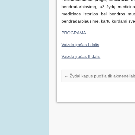
bendradarbiavimą, už žydų medicinos
medicinos istorijos bei bendros mūsų
bendradarbiausime, kartu kurdami svei
PROGRAMA
Vaizdo įrašas I dalis
Vaizdo įrašas II dalis
←
Žydai kapus puošia tik akmenėliai