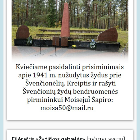
Eilėraštis «Žydiškos gatvelės» [יידישע געסלעך]