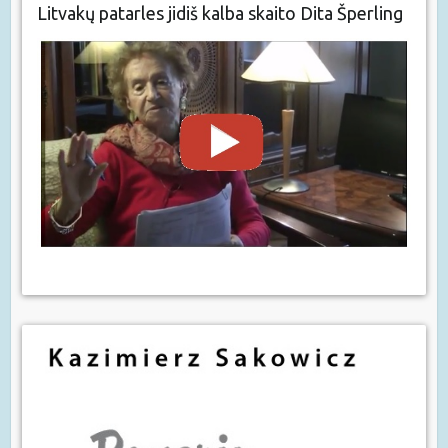
Litvakų patarles jidiš kalba skaito Dita Šperling