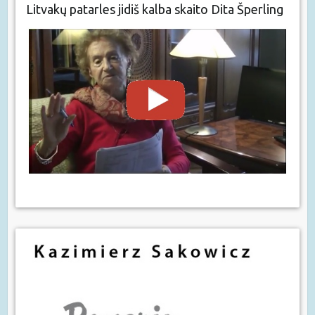
Litvakų patarles jidiš kalba skaito Dita Šperling