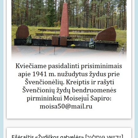
Eilėraštis «Žydiškos gatvelės» [יידישע געסלעך]