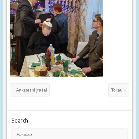
« Ankstesni įrašai
Toliau »
Search
Paieška