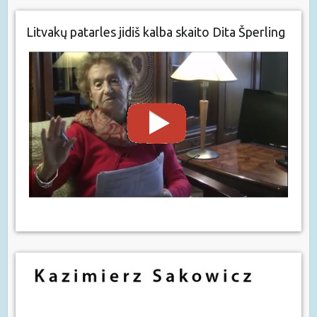
Litvakų patarles jidiš kalba skaito Dita Šperling