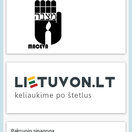
Pakruojo sinagoga