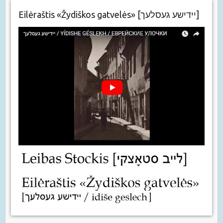
Eilėraštis «Žydiškos gatvelės» [יידישע געסלעך]