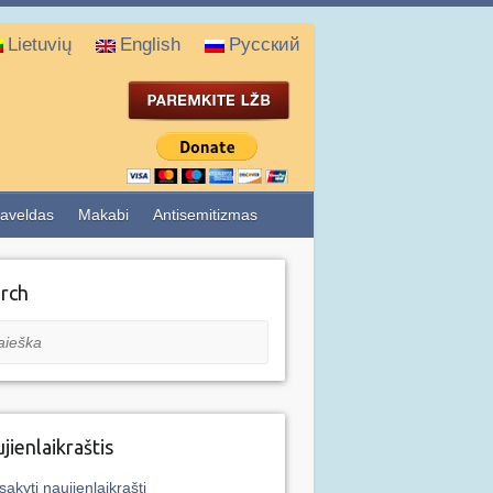
Lietuvių
English
Русский
aveldas
Makabi
Antisemitizmas
rch
eška
jienlaikraštis
sakyti naujienlaikraštį