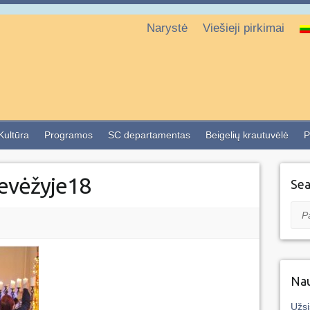
Narystė
Viešieji pirkimai
 Kultūra
Programos
SC departamentas
Beigelių krautuvėlė
P
nevėžyje18
Sea
Pai
Nau
Užsi