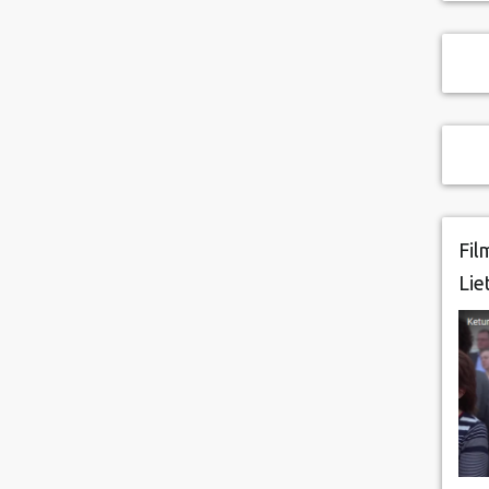
Fil
Lie