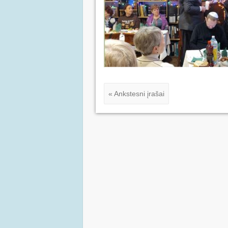
« Ankstesni įrašai