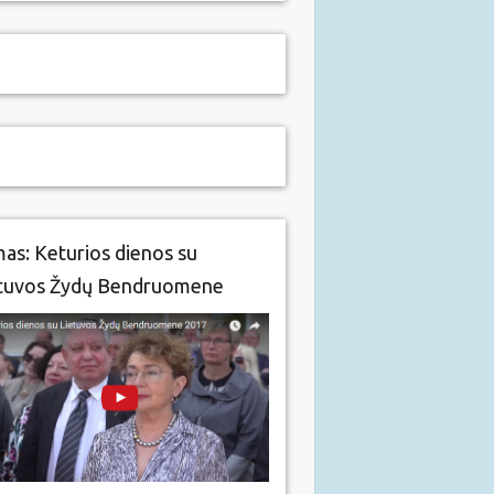
mas: Keturios dienos su
tuvos Žydų Bendruomene