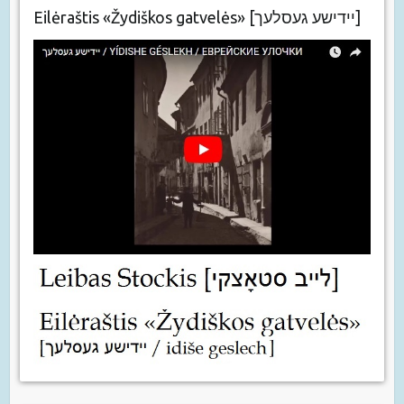
Eilėraštis «Žydiškos gatvelės» [יידישע געסלעך]