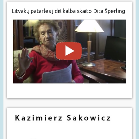
Litvakų patarles jidiš kalba skaito Dita Šperling