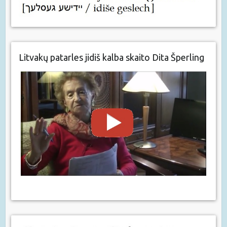
Litvakų patarles jidiš kalba skaito Dita Šperling