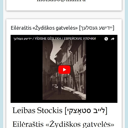
Eilėraštis «Žydiškos gatvelės» [יידישע געסלעך]