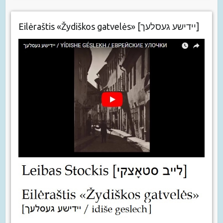
Eilėraštis «Žydiškos gatvelės» [יידישע געסלעך]