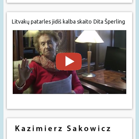
Litvakų patarles jidiš kalba skaito Dita Šperling