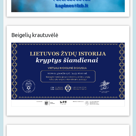
Beigelių krautuvėlė