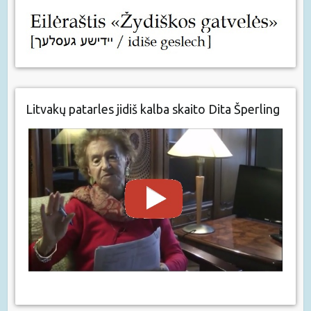
Litvakų patarles jidiš kalba skaito Dita Šperling