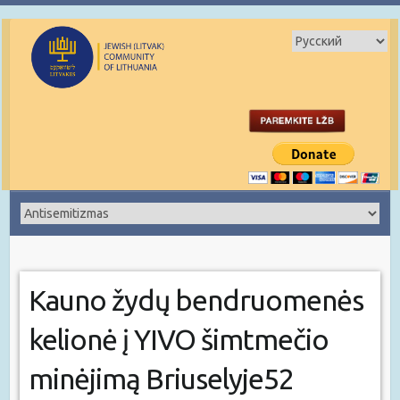
Kauno žydų bendruomenės
kelionė į YIVO šimtmečio
minėjimą Briuselyje52