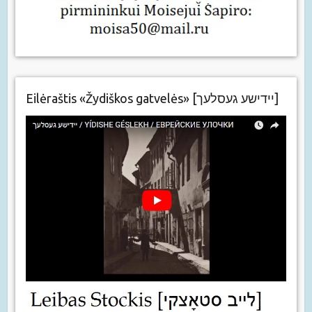
Eilėraštis «Žydiškos gatvelės» [יידישע געסלעך]