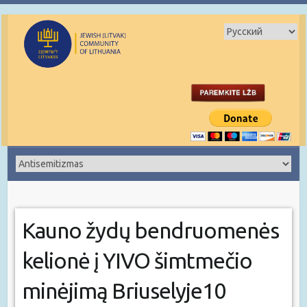
Kauno žydų bendruomenės
kelionė į YIVO šimtmečio
minėjimą Briuselyje10