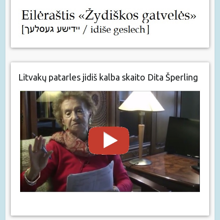
Litvakų patarles jidiš kalba skaito Dita Šperling