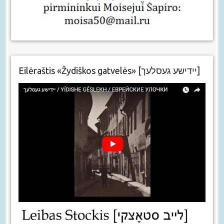
Eilėraštis «Žydiškos gatvelės» [יידישע געסלעך]