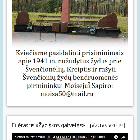
Eilėraštis «Žydiškos gatvelės» [יידישע געסלעך]