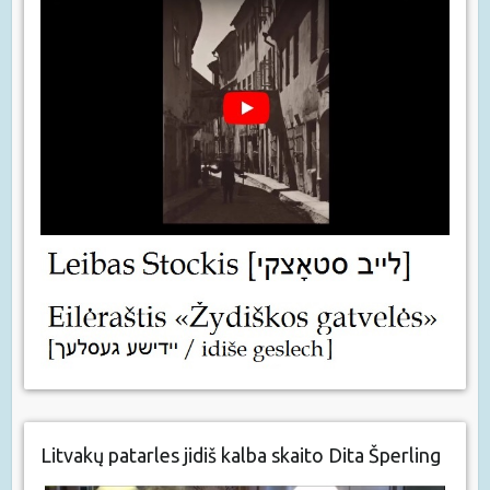
Litvakų patarles jidiš kalba skaito Dita Šperling