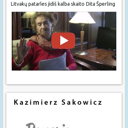
Litvakų patarles jidiš kalba skaito Dita Šperling