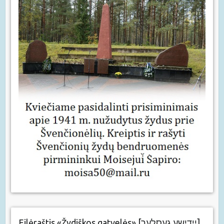
Eilėraštis «Žydiškos gatvelės» [יידישע געסלעך]