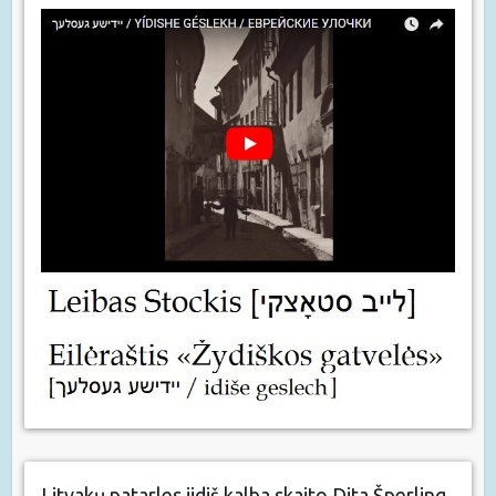
Litvakų patarles jidiš kalba skaito Dita Šperling