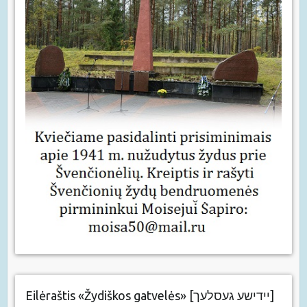
Eilėraštis «Žydiškos gatvelės» [יידישע געסלעך]