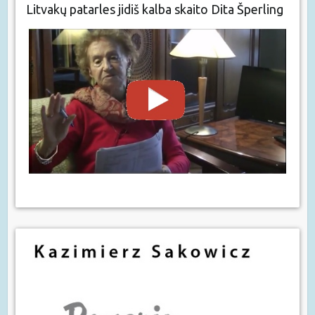
Litvakų patarles jidiš kalba skaito Dita Šperling