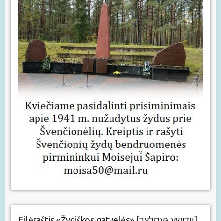
Eilėraštis «Žydiškos gatvelės» [יידישע געסלעך]