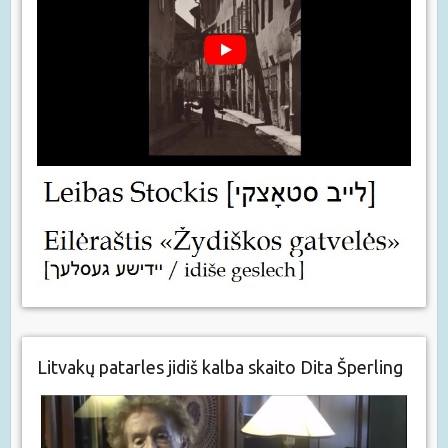
Litvakų patarles jidiš kalba skaito Dita Šperling