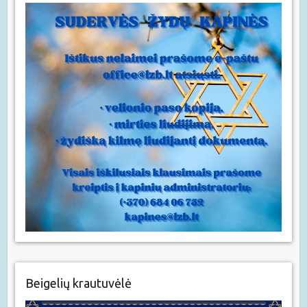
Beigelių krautuvėlė