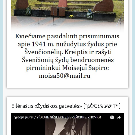
Eilėraštis «Žydiškos gatvelės» [יידישע געסלעך]