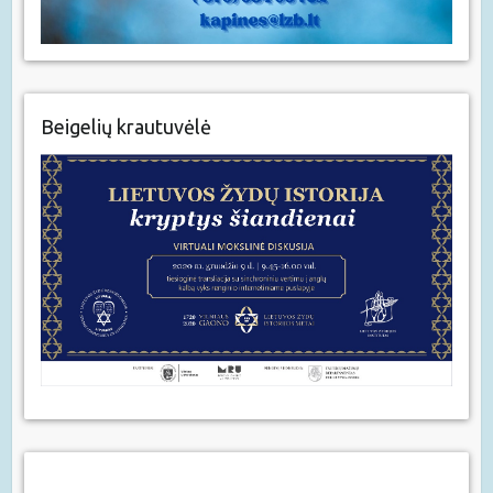
Beigelių krautuvėlė