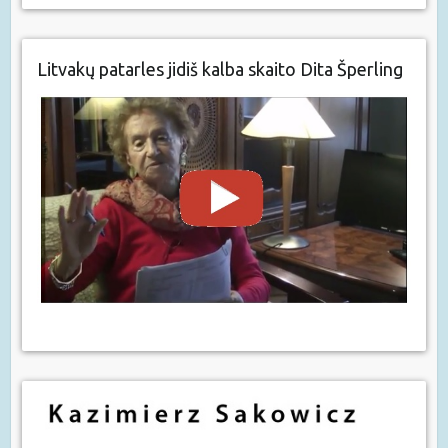
Litvakų patarles jidiš kalba skaito Dita Šperling