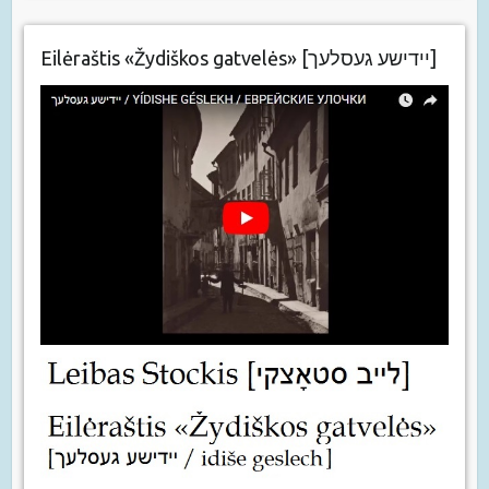
Eilėraštis «Žydiškos gatvelės» [יידישע געסלעך]