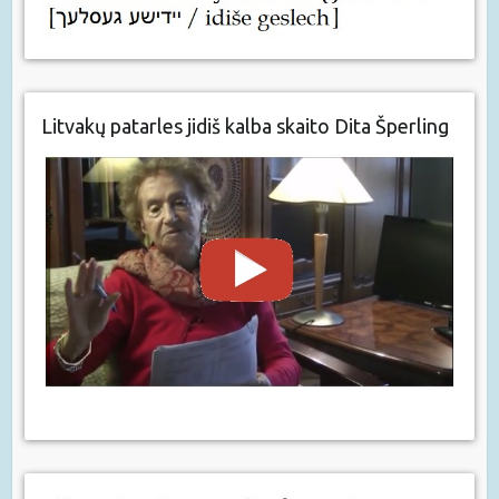
Litvakų patarles jidiš kalba skaito Dita Šperling