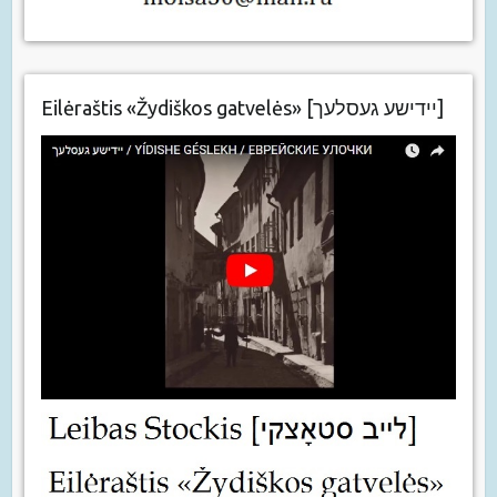
Eilėraštis «Žydiškos gatvelės» [יידישע געסלעך]