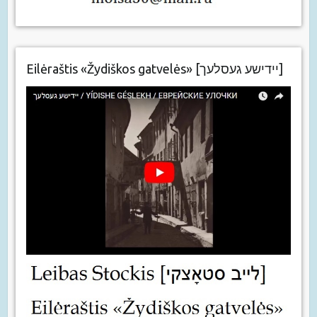
Eilėraštis «Žydiškos gatvelės» [יידישע געסלעך]