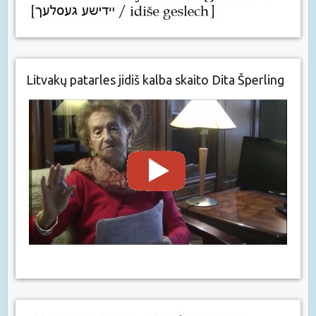
Litvakų patarles jidiš kalba skaito Dita Šperling