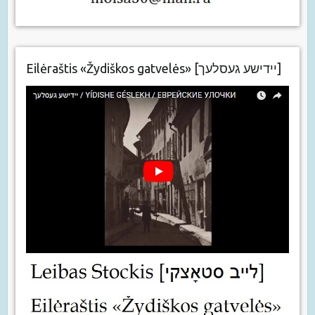
Eilėraštis «Žydiškos gatvelės» [יידישע געסלעך]