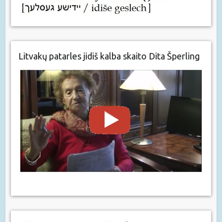
Litvakų patarles jidiš kalba skaito Dita Šperling