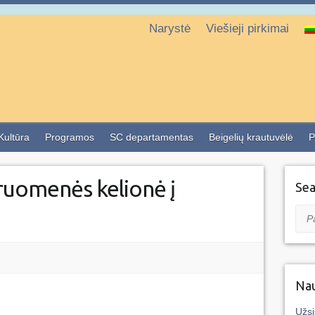
Narystė
Viešieji pirkimai
 Kultūra
Programos
SC departamentas
Beigelių krautuvėlė
P
uomenės kelionė į
Sea
Pai
Nau
Užsi