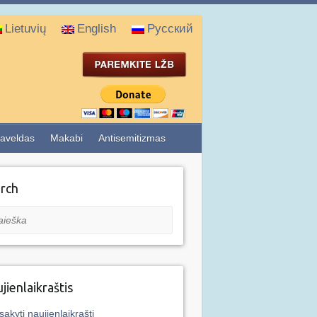
Lietuvių
English
Русский
aveldas
Makabi
Antisemitizmas
rch
eška
jienlaikraštis
sakyti naujienlaikraštį