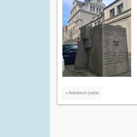
« Ankstesni įrašai