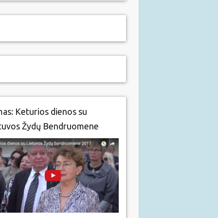
mas: Keturios dienos su
tuvos Žydų Bendruomene