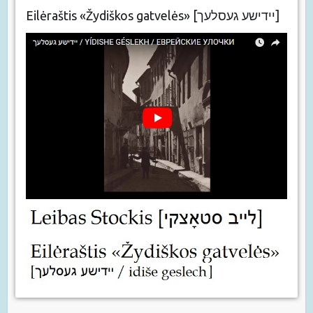
Eilėraštis «Žydiškos gatvelės» [יידישע געסלעך]