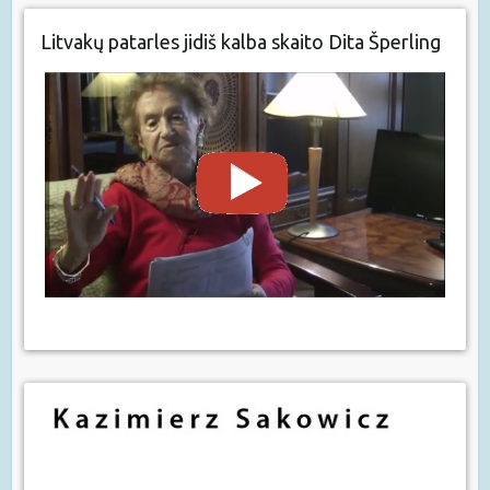
Litvakų patarles jidiš kalba skaito Dita Šperling