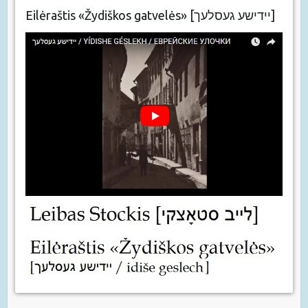
Eilėraštis «Žydiškos gatvelės» [יידישע געסלעך]