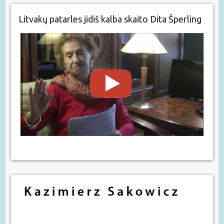
Litvakų patarles jidiš kalba skaito Dita Šperling