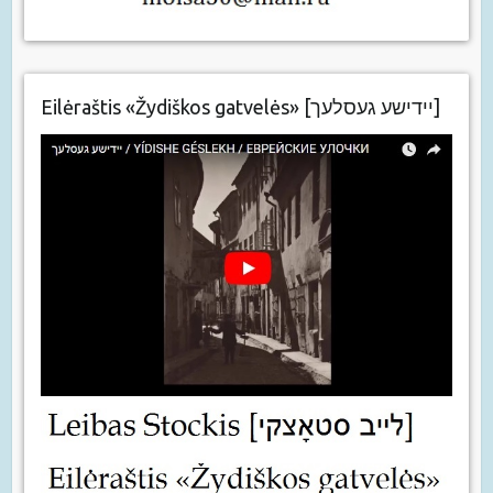
Eilėraštis «Žydiškos gatvelės» [יידישע געסלעך]