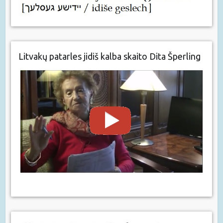
Litvakų patarles jidiš kalba skaito Dita Šperling