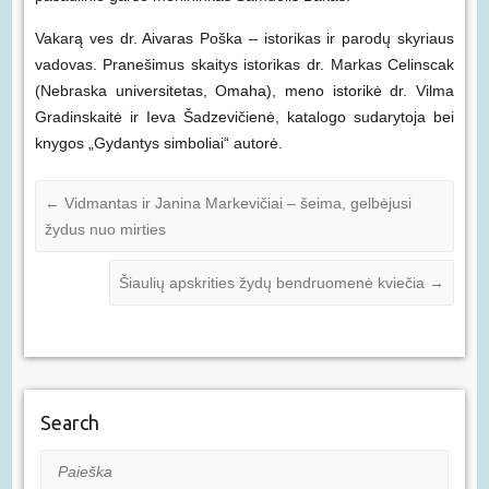
Vakarą ves dr. Aivaras Poška – istorikas ir parodų skyriaus
vadovas. Pranešimus skaitys istorikas dr. Markas Celinscak
(Nebraska universitetas, Omaha), meno istorikė dr. Vilma
Gradinskaitė ir Ieva Šadzevičienė, katalogo sudarytoja bei
knygos „Gydantys simboliai“ autorė.
←
Vidmantas ir Janina Markevičiai – šeima, gelbėjusi
žydus nuo mirties
Šiaulių apskrities žydų bendruomenė kviečia
→
Search
Paieška