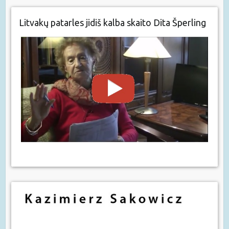
Litvakų patarles jidiš kalba skaito Dita Šperling