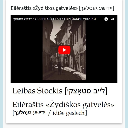
Eilėraštis «Žydiškos gatvelės» [יידישע געסלעך]