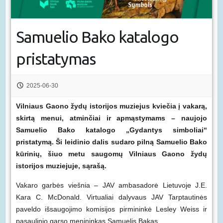
Samuelio Bako katalogo
pristatymas
2025-06-30
Vilniaus Gaono žydų istorijos muziejus kviečia į vakarą,
skirtą menui, atminčiai ir apmąstymams – naujojo
Samuelio Bako katalogo „Gydantys simboliai“
pristatymą. Ši leidinio dalis sudaro pilną Samuelio Bako
kūrinių, šiuo metu saugomų Vilniaus Gaono žydų
istorijos muziejuje, sąrašą.
Vakaro garbės viešnia – JAV ambasadorė Lietuvoje J.E.
Kara C. McDonald. Virtualiai dalyvaus JAV Tarptautinės
paveldo išsaugojimo komisijos pirmininkė Lesley Weiss ir
pasaulinio garso menininkas Samuelis Bakas.