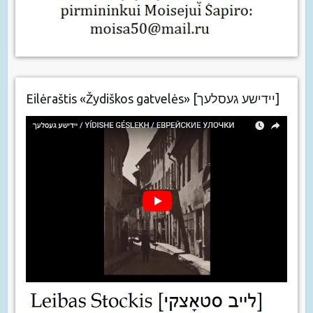
Eilėraštis «Žydiškos gatvelės» [יידישע געסלעך]