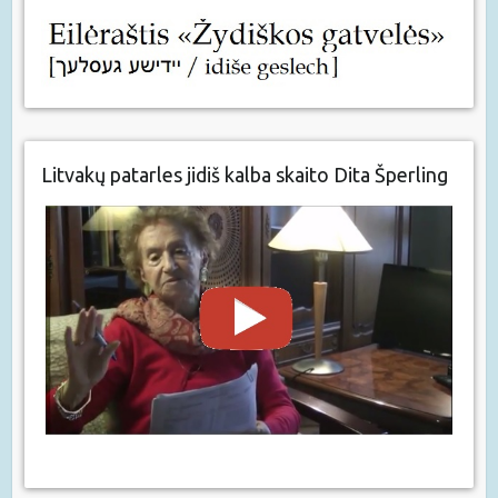
Litvakų patarles jidiš kalba skaito Dita Šperling