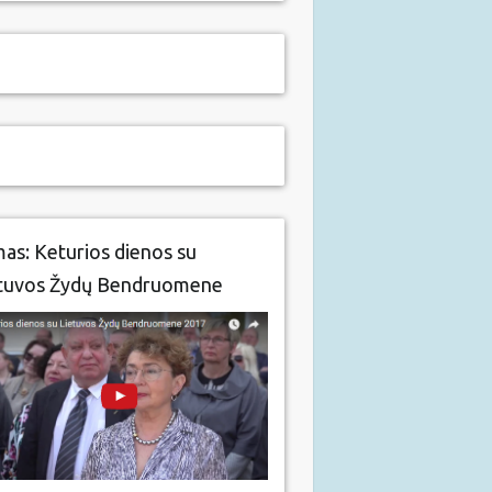
mas: Keturios dienos su
tuvos Žydų Bendruomene