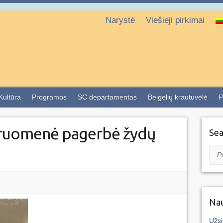
Narystė
Viešieji pirkimai
 Kultūra
Programos
SC departamentas
Beigelių krautuvėlė
P
ruomenė pagerbė žydų
Sea
Pai
Nau
Užsi