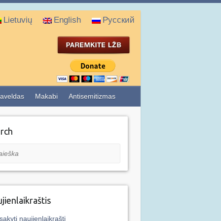
Lietuvių
English
Русский
aveldas
Makabi
Antisemitizmas
rch
eška
jienlaikraštis
sakyti naujienlaikraštį