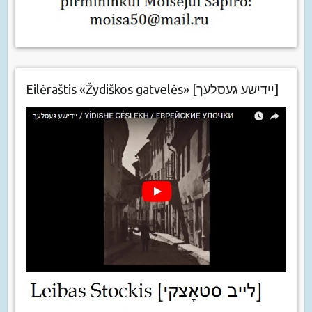
Eilėraštis «Žydiškos gatvelės» [יידישע געסלעך]