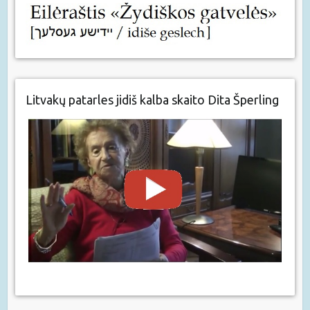
Litvakų patarles jidiš kalba skaito Dita Šperling