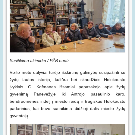
Susitikimo akimirka / PŽB nuotr.
Vizito metu dalyviai turėjo išskirtinę galimybę susipažinti su
žydų tautos istorija, kultūra bei skaudžiais Holokausto
įvykiais. G. Kofmanas išsamiai papasakojo apie žydų
gyvenimą Panevėžyje iki Antrojo pasaulinio karo,
bendruomenės indėlį į miesto raidą ir tragiškus Holokausto
padarinius, kai buvo sunaikinta didžioji dalis miesto žydų
gyventojų.