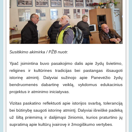
Susitikimo akimirka / PŽB nuotr.
Ypač įsimintina buvo pasakojimo dalis apie žydų švietimo,
religines ir kultūrines tradicijas bei pastangas išsaugoti
istorinę atmintį. Dalyviai sužinojo apie Panevėžio žydų
bendruomenės dabartinę veiklą, vykdomus edukacinius
projektus ir atminimo iniciatyvas.
Vizitas paskatino reflektuoti apie istorijos svarbą, toleranciją
bei būtinybę saugoti istorinę atmintį. Dalyviai išreiškė padėką
už šiltą priėmimą ir dalijimąsi žiniomis, kurios praturtino jų
supratimą apie kultūrų įvairovę ir žmogiškumo vertybes.