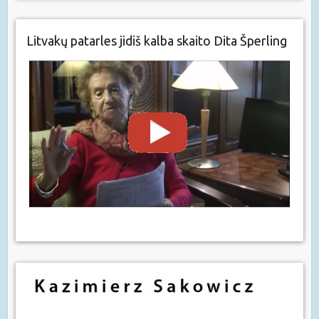
Litvakų patarles jidiš kalba skaito Dita Šperling