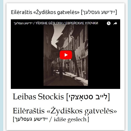
Eilėraštis «Žydiškos gatvelės» [יידישע געסלעך]