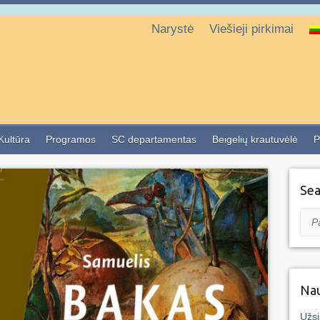
Narystė
Viešieji pirkimai
 Kultūra
Programos
SC departamentas
Beigelių krautuvėlė
P
Sea
Pai
Nau
Užsi