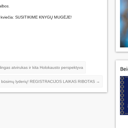
albos.
jus kviečia: SUSITIKIME KNYGŲ MUGĖJE!
lingas atvirukas ir kita Holokausto perspektyva
Bei
kia būsimų lyderių! REGISTRACIJOS LAIKAS RIBOTAS
→