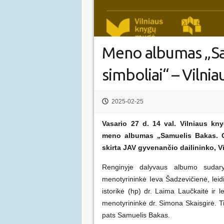
Meno albumas „Sa
simboliai“ – Vilni
2025-02-25
Vasario 27 d. 14 val. Vilniaus kn
meno albumas „Samuelis Bakas. Gy
skirta JAV gyvenančio dailininko, Vi
Renginyje dalyvaus albumo sudaryt
menotyrininkė Ieva Šadzevičienė, leid
istorikė (hp) dr. Laima Laučkaitė ir 
menotyrininkė dr. Simona Skaisgirė. T
pats Samuelis Bakas.