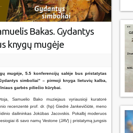
muelis Bakas. Gydantys
aus knygų mugėje
ygų mugėje, 5.5 konferencijų salėje bus pristatytas
dantys simboliai“ – pirmoji knyga lietuvių kalba,
lniaus garbės piliečio kūrybai.
oja, Samuelio Bako muziejaus vyriausioji kuratorė
inio recenzentė prof. dr. (hp) Giedrė Jankevičiūtė, meno
leidinio dailininkas Jokūbas Jacovskis. Pokalbį moderuos
iesiogiai iš savo namų Vestone (JAV) į pristatymą jungsis