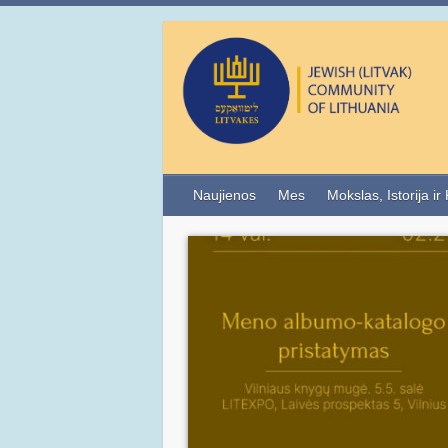
Naujienos
Mes
Mokslas, Istorija ir