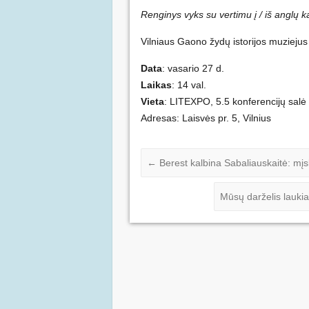
Renginys vyks su vertimu į / iš anglų k
Vilniaus Gaono žydų istorijos muzie
Data
: vasario 27 d.
Laikas
: 14 val.
Vieta
: LITEXPO, 5.5 konferencijų salė
Adresas: Laisvės pr. 5, Vilnius
←
Berest kalbina Sabaliauskaitė: mįs
Mūsų darželis lau