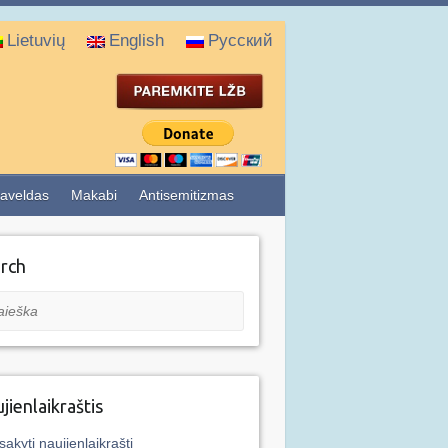
Lietuvių
English
Русский
aveldas
Makabi
Antisemitizmas
rch
eška
jienlaikraštis
sakyti naujienlaikraštį