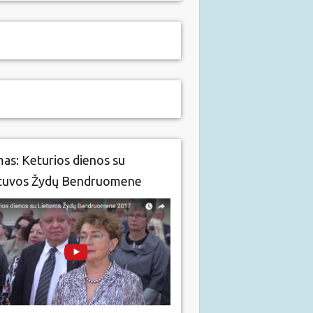
mas: Keturios dienos su
tuvos Žydų Bendruomene