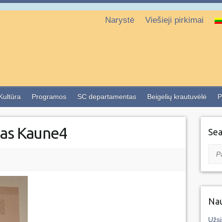
Narystė
Viešieji pirkimai
 Kultūra
Programos
SC departamentas
Beigelių krautuvėlė
P
tas Kaune4
Sea
Pai
Nau
Užsi