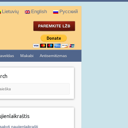
Lietuvių
English
Русский
aveldas
Makabi
Antisemitizmas
rch
eška
jienlaikraštis
sakyti naujienlaikraštį