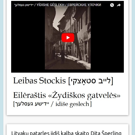
Litvakų patarles jidiš kalba skaito Dita Šperling