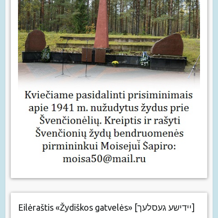
Eilėraštis «Žydiškos gatvelės» [יידישע געסלעך]