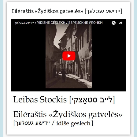
Eilėraštis «Žydiškos gatvelės» [יידישע געסלעך]