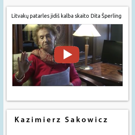
Litvakų patarles jidiš kalba skaito Dita Šperling