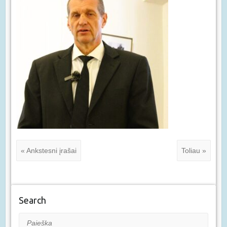
« Ankstesni įrašai
Toliau »
Search
Paieška