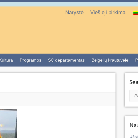
Narystė
Viešieji pirkimai
 Kultūra
Programos
SC departamentas
Beigelių krautuvėlė
P
Sea
Pai
Nau
Užsi