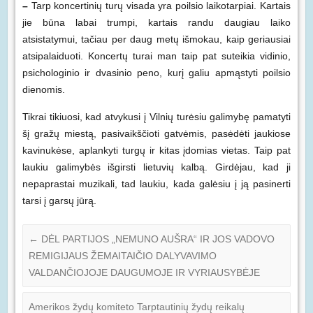
–
Tarp koncertinių turų visada yra poilsio laikotarpiai. Kartais
jie būna labai trumpi, kartais randu daugiau laiko
atsistatymui, tačiau per daug metų išmokau, kaip geriausiai
atsipalaiduoti. Koncertų turai man taip pat suteikia vidinio,
psichologinio ir dvasinio peno, kurį galiu apmąstyti poilsio
dienomis.
Tikrai tikiuosi, kad atvykusi į Vilnių turėsiu galimybę pamatyti
šį gražų miestą, pasivaikščioti gatvėmis, pasėdėti jaukiose
kavinukėse, aplankyti turgų ir kitas įdomias vietas. Taip pat
laukiu galimybės išgirsti lietuvių kalbą. Girdėjau, kad ji
nepaprastai muzikali, tad laukiu, kada galėsiu į ją pasinerti
tarsi į garsų jūrą.
←
DĖL PARTIJOS „NEMUNO AUŠRA“ IR JOS VADOVO
REMIGIJAUS ŽEMAITAIČIO DALYVAVIMO
VALDANČIOJOJE DAUGUMOJE IR VYRIAUSYBĖJE
Amerikos žydų komiteto Tarptautinių žydų reikalų