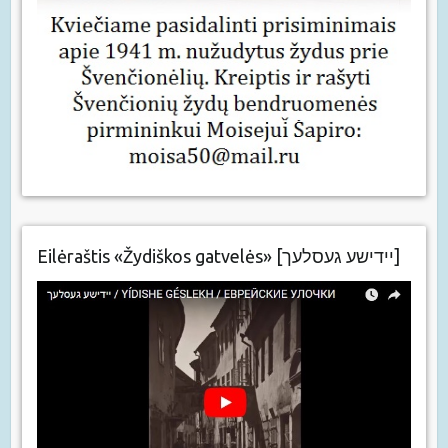
Eilėraštis «Žydiškos gatvelės» [יידישע געסלעך]