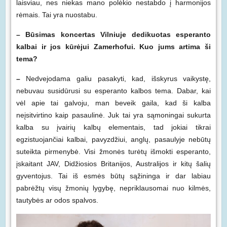
laisviau, nes niekas mano polėkio nestabdo į harmonijos
rėmais. Tai yra nuostabu.
– Būsimas koncertas Vilniuje dedikuotas esperanto
kalbai ir jos kūrėjui Zamerhofui. Kuo jums artima ši
tema?
–
Nedvejodama galiu pasakyti, kad, išskyrus vaikystę,
nebuvau susidūrusi su esperanto kalbos tema. Dabar, kai
vėl apie tai galvoju, man beveik gaila, kad ši kalba
neįsitvirtino kaip pasaulinė. Juk tai yra sąmoningai sukurta
kalba su įvairių kalbų elementais, tad jokiai tikrai
egzistuojančiai kalbai, pavyzdžiui, anglų, pasaulyje nebūtų
suteikta pirmenybė. Visi žmonės turėtų išmokti esperanto,
įskaitant JAV, Didžiosios Britanijos, Australijos ir kitų šalių
gyventojus. Tai iš esmės būtų sąžininga ir dar labiau
pabrėžtų visų žmonių lygybę, nepriklausomai nuo kilmės,
tautybės ar odos spalvos.