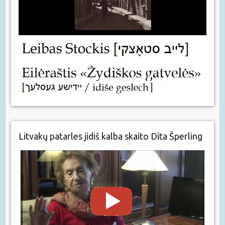
Litvakų patarles jidiš kalba skaito Dita Šperling