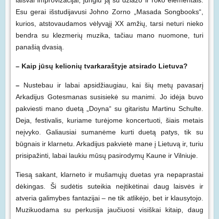
laisvai improvizacijai, jungiu ją su džiazo ir roko elementais.
Esu gerai išstudijavusi Johno Zorno „Masada Songbooks“,
kurios, atstovaudamos vėlyvąjį XX amžių, tarsi neturi nieko
bendra su klezmerių muzika, tačiau mano nuomone, turi
panašią dvasią.
– Kaip jūsų kelionių tvarkaraštyje atsirado Lietuva?
–
Nustebau ir labai apsidžiaugiau, kai šių metų pavasarį
Arkadijus Gotesmanas susisiekė su manimi. Jo idėja buvo
pakviesti mano duetą „Doyna“ su gitaristu Martinu Schulte.
Deja, festivalis, kuriame turėjome koncertuoti, šiais metais
neįvyko. Galiausiai sumanėme kurti duetą patys, tik su
būgnais ir klarnetu. Arkadijus pakvietė mane į Lietuvą ir, turiu
prisipažinti, labai laukiu mūsų pasirodymų Kaune ir Vilniuje.
Tiesą sakant, klarneto ir mušamųjų duetas yra nepaprastai
dėkingas. Ši sudėtis suteikia neįtikėtinai daug laisvės ir
atveria galimybes fantazijai – ne tik atlikėjo, bet ir klausytojo.
Muzikuodama su perkusija jaučiuosi visiškai kitaip, daug