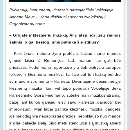
Pučiamųjų instrumentų vituozais garsėjančioje Vokietijoje
Annette Maye – viena didžiausių scenos žvaigždžių /
Organizatorių nuotr.
– Grojate ir klezmerių muziką. Ar ji atspindi jūsų šeimos
šaknis, o gal tiesiog jums patinka šis stilius?
–
Kiek žinau, neturiu žydų protėvių, tačiau mano mamos
giminė kilusi iš Rumunijos, tad, manau, tai gali būti
priežastis, kodėl mano repertuare yra tiek pietryčių Europos
folkloro ir klezmerių muzikos. Tai taip pat turi kažką bendro
su mano instrumentu – klarnetu. Devintajame dešimtmetyje
klezmerių muzika, kuri vėl tapo populiari Vokietijoje dėka
klarnetininko Giora Feidmano, suteikė man muzikos atramą,
bazę, ant kurios galėjau leisti savo klarnetui „dainuoti“ bei
improvizuoti. Man labai patinka klezmerių muzika, daugelis
jos melodijų yra nepaprastai gražios, nepriklauso nuo mados
ir giliai paliečia sielą. Šiuo metu stengiuosi šią muziką atverti