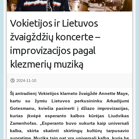
Vokietijos ir Lietuvos
žvaigždžių koncerte –
improvizacijos pagal
klezmerių muziką
2024-11-10
Šį antradienį Vokietijos klarneto žvaigždė Annette Maye,
kartu su žymiu Lietuvos perkusininku Arkadijumi
Gotesmanu, kviečia pasinerti į džiazo improvizacijas,
kurias įkvėpė esperanto kalbos kūrėjas Liudvikas
Zamenhofas. „Esperanto buvo sukurta kaip universali
kalba, skirta skatinti skirtingų kultūrų tarpusavio
supratimą. Muzika taip pat yra universali kalba, kuria be