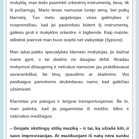
mokyklą, man leido pasirinkti orkestrinį instrumentą, tiesa, tik
iš pučiamųjų. Mano tėvas namuose turėjo seną, bet puikų
klarnetą. Tuo metu apgalvojau visas galimybes ir
nusprendžiau, kad jei pasirinksiu būtent šį instrumentą,
galėsiu groti ir mokyklos orkestre, ir bigbende. Kaip matote,
stilistinė įvairovė man buvo svarbi net vaikystėje
(šypsosi).
Man labai patiko specialybės klarneto mokytojas, jis dažnai
mane gyrė, o tai skatino vis daugiau dirbti. Atradau
mokymosi džiaugsmą ir netrukus namuose jau praktikavausi
savarankiškai, be tėvų spaudimo ar skatinimo. Vos
pasibaigus pamokoms skubėdavau namo, kad galėčiau
užsiiminėti.
Klarnetas yra patogus ir lengvai transportuojamas. Be to,
man patinka, kad jis pagamintas iš medžio, šiltos ir
natūralios medžiagos.
– Grojate skirtingų stilių muziką – ir tai, ką užrašė kiti, ir
savo improvizacijas. Ar muzikuojant iš natų nėra sunku