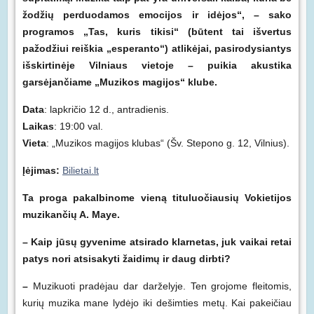
žodžių perduodamos emocijos ir idėjos“, – sako
programos „Tas, kuris tikisi“ (būtent tai išvertus
pažodžiui reiškia „esperanto“) atlikėjai, pasirodysiantys
išskirtinėje Vilniaus vietoje – puikia akustika
garsėjančiame „Muzikos magijos“ klube.
Data
: lapkričio 12 d., antradienis.
Laikas
: 19:00 val.
Vieta
: „Muzikos magijos klubas“ (Šv. Stepono g. 12, Vilnius).
Įėjimas:
Bilietai.lt
Ta proga pakalbinome vieną tituluočiausių Vokietijos
muzikančių A. Maye.
– Kaip jūsų gyvenime atsirado klarnetas, juk vaikai retai
patys nori atsisakyti žaidimų ir daug dirbti?
–
Muzikuoti pradėjau dar darželyje. Ten grojome fleitomis,
kurių muzika mane lydėjo iki dešimties metų. Kai pakeičiau