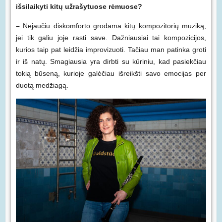
išsilaikyti kitų užrašytuose rėmuose?
–
Nejaučiu diskomforto grodama kitų kompozitorių muziką,
jei tik galiu joje rasti save. Dažniausiai tai kompozicijos,
kurios taip pat leidžia improvizuoti. Tačiau man patinka groti
ir iš natų. Smagiausia yra dirbti su kūriniu, kad pasiekčiau
tokią būseną, kurioje galėčiau išreikšti savo emocijas per
duotą medžiagą.