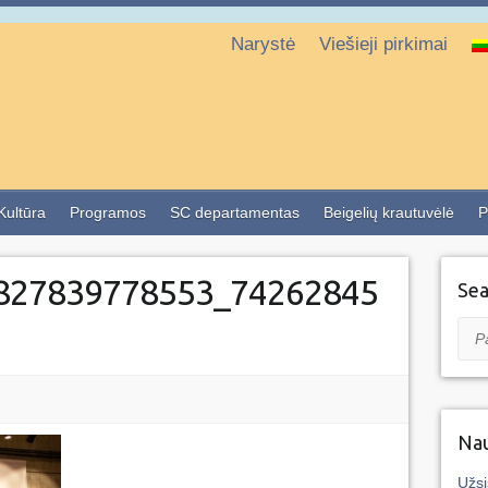
Narystė
Viešieji pirkimai
 Kultūra
Programos
SC departamentas
Beigelių krautuvėlė
P
827839778553_74262845
Sea
Pai
Nau
Užsi