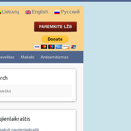
Lietuvių
English
Русский
aveldas
Makabi
Antisemitizmas
rch
eška
jienlaikraštis
sakyti naujienlaikraštį