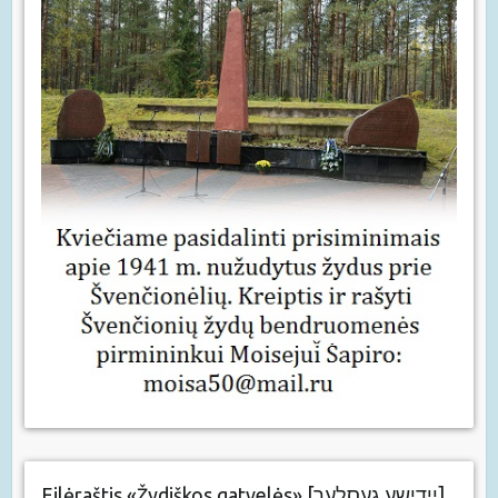
Eilėraštis «Žydiškos gatvelės» [יידישע געסלעך]