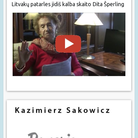
Litvakų patarles jidiš kalba skaito Dita Šperling