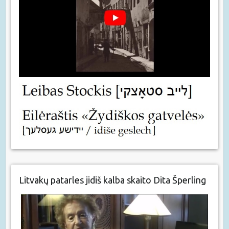
Litvakų patarles jidiš kalba skaito Dita Šperling