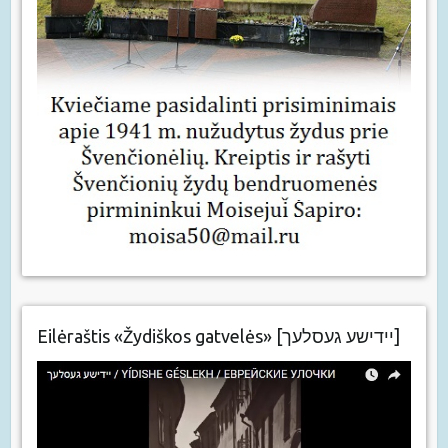
Eilėraštis «Žydiškos gatvelės» [יידישע געסלעך]