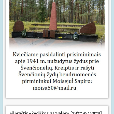
Eilėraštis «Žydiškos gatvelės» [יידישע געסלעך]