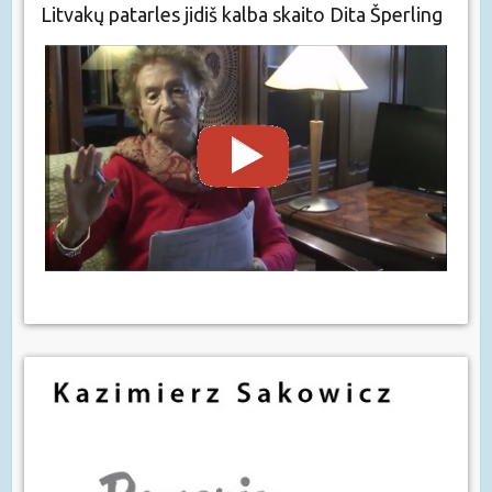
Litvakų patarles jidiš kalba skaito Dita Šperling