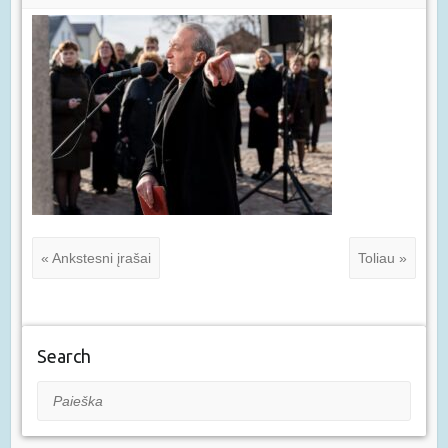
« Ankstesni įrašai
Toliau »
Search
Paieška