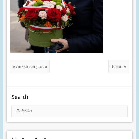
« Ankstesni įrašai
Toliau »
Search
Paieška