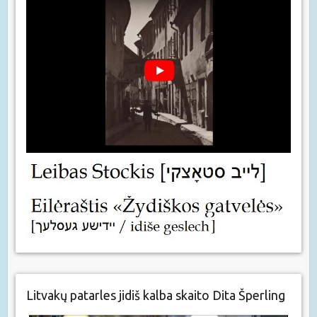
Litvakų patarles jidiš kalba skaito Dita Šperling