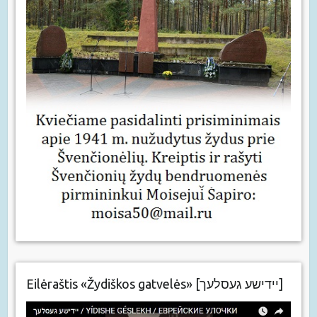
Eilėraštis «Žydiškos gatvelės» [יידישע געסלעך]