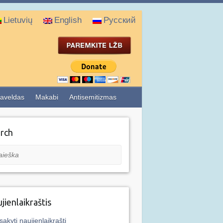
Lietuvių
English
Русский
aveldas
Makabi
Antisemitizmas
rch
eška
jienlaikraštis
sakyti naujienlaikraštį