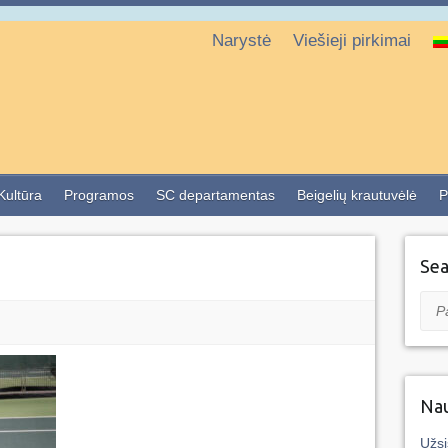
Narystė
Viešieji pirkimai
 Kultūra
Programos
SC departamentas
Beigelių krautuvėlė
P
Sea
Pai
Nau
Užsi