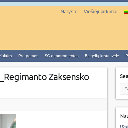
Narystė
Viešieji pirkimai
 Kultūra
Programos
SC departamentas
Beigelių krautuvėlė
P
a_Regimanto Zaksensko
Sea
Pai
Nau
Užsi