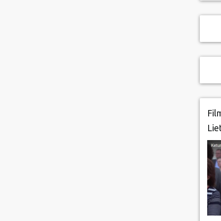
Fil
Lie