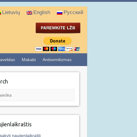
Lietuvių
English
Русский
aveldas
Makabi
Antisemitizmas
rch
eška
jienlaikraštis
sakyti naujienlaikraštį