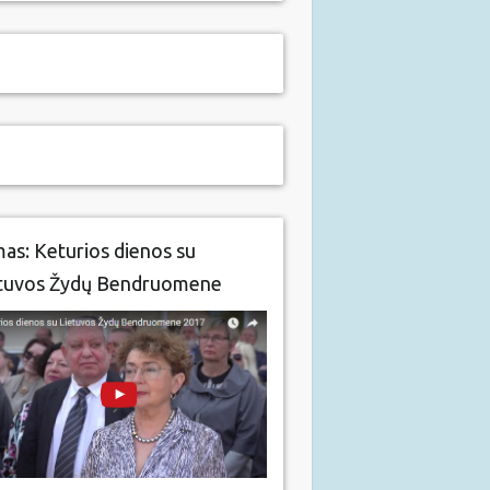
mas: Keturios dienos su
tuvos Žydų Bendruomene