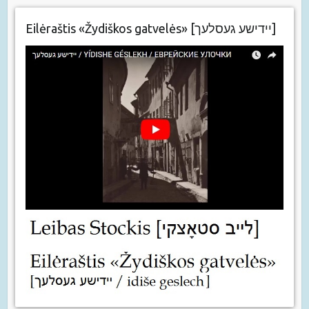
Eilėraštis «Žydiškos gatvelės» [יידישע געסלעך]