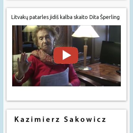
Litvakų patarles jidiš kalba skaito Dita Šperling